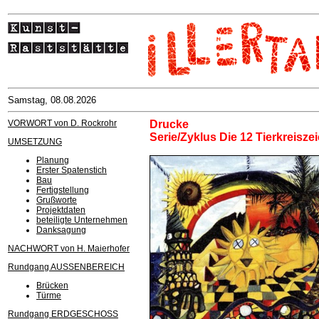
Samstag, 08.08.2026
VORWORT von D. Rockrohr
Drucke
Serie/Zyklus Die 12 Tierkreisze
UMSETZUNG
Planung
Erster Spatenstich
Bau
Fertigstellung
Grußworte
Projektdaten
beteiligte Unternehmen
Danksagung
NACHWORT von H. Maierhofer
Rundgang AUSSENBEREICH
Brücken
Türme
Rundgang ERDGESCHOSS