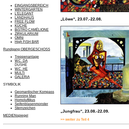
EINGANGSBEREICH
WINTERGARTEN
L'ELEGANT
LANDHAUS
„Löwe“, 23.07.-22.08.
FREE FLOW
KÜCHE
BiSTRO CAMËLIONE
ZIRKULARiUM
OMNi
High FiSH BAR
Rundgang OBERGESCHOSS
Treppenanlage
W.C. DA
DUSHE
W.C. HE
MULTi
GALERiA
SYMBOLIK
Geomantischer Kompass
Running Man
Homoluftikus
Seifenblasenmonster
Sternzeichen
„Jungfrau“, 23.08.-22.09.
MEDIENspiegel
>> weiter zu Teil 4